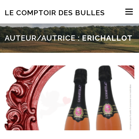
Aller
au
LE COMPTOIR DES BULLES
Menu
contenu
ACCUEIL
NOS PARTENAIRES
TARIFS
AUTEUR/AUTRICE :
ERICHALLOT
NEWS
CONTACT