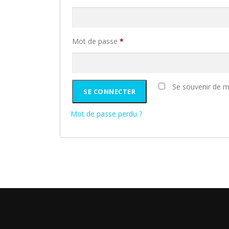
b
l
i
O
Mot de passe
*
g
b
a
l
t
i
Se souvenir de m
SE CONNECTER
o
g
i
a
Mot de passe perdu ?
r
t
e
o
i
r
e