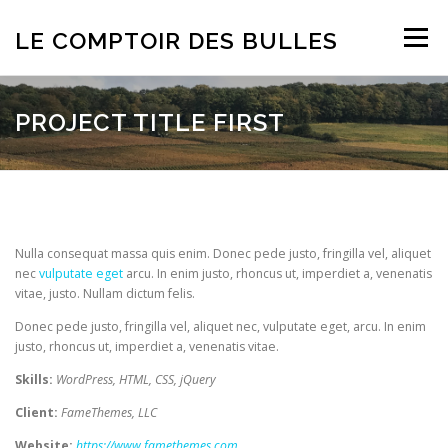
Aller
au
LE COMPTOIR DES BULLES
Menu
contenu
ACCUEIL
NOS PARTENAIRES
TARIFS
PROJECT TITLE FIRST
NEWS
CONTACT
Nulla consequat massa quis enim. Donec pede justo, fringilla vel, aliquet
nec
vulputate eget
arcu. In enim justo, rhoncus ut, imperdiet a, venenatis
vitae, justo. Nullam dictum felis.
Donec pede justo, fringilla vel, aliquet nec, vulputate eget, arcu. In enim
justo, rhoncus ut, imperdiet a, venenatis vitae.
Skills:
WordPress, HTML, CSS, jQuery
Client:
FameThemes, LLC
Website:
https://www.famethemes.com