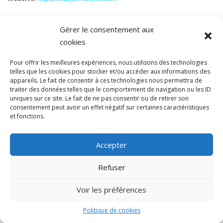
Gérer le consentement aux
cookies
Pour offrir les meilleures expériences, nous utilisons des technologies
RESTEZ À JOUR
telles que les cookies pour stocker et/ou accéder aux informations des
appareils. Le fait de consentir à ces technologies nous permettra de
traiter des données telles que le comportement de navigation ou les ID
uniques sur ce site. Le fait de ne pas consentir ou de retirer son
consentement peut avoir un effet négatif sur certaines caractéristiques
et fonctions.
Accepter
Copyright © 2025 Le Comptoir des Bulles |
hallot.be
Refuser
Politique Cookies
|
Politique de confidentialité
|
Mentions légales
Voir les préférences
Politique de cookies