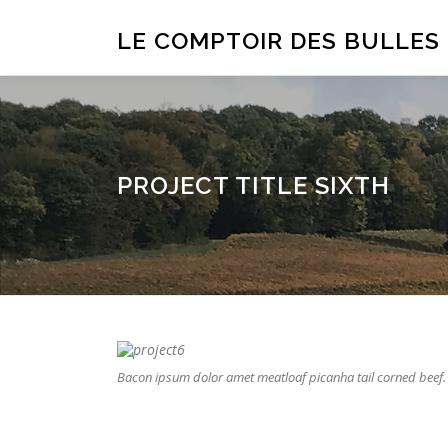
Aller
au
LE COMPTOIR DES BULLES
contenu
PROJECT TITLE SIXTH
Bacon ipsum dolor amet meatloaf picanha tail corned beef.