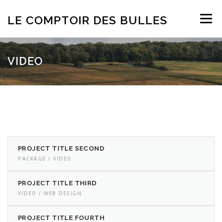
Aller
au
LE COMPTOIR DES BULLES
Menu
contenu
ACCUEIL
NOS PARTENAIRES
TARIFS
VIDEO
NEWS
CONTACT
PROJECT TITLE SECOND
PACKAGE / VIDEO
PROJECT TITLE THIRD
VIDEO / WEB DESIGN
PROJECT TITLE FOURTH